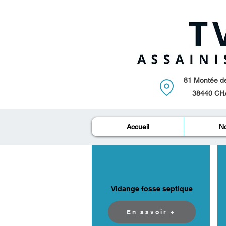
81 Montée de 
38440 CH
Accueil
No
Vidange fosse septique
En savoir +