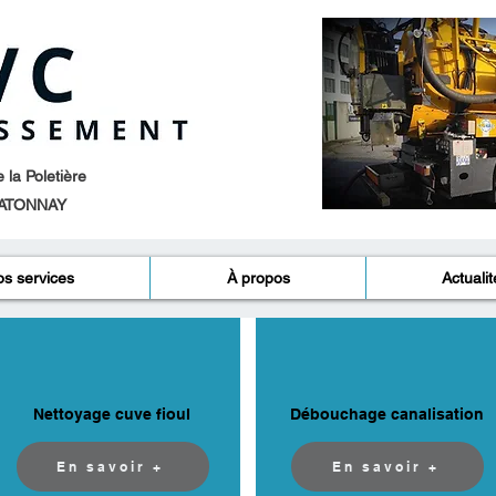
la Poletière
ATONNAY​
s services
À propos
Actualit
Nettoyage cuve fioul
Débouchage canalisation
En savoir +
En savoir +