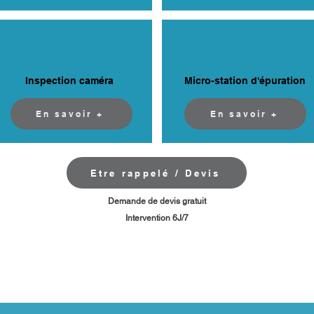
Inspection caméra
Micro-station d'épuration
En savoir +
En savoir +
Etre rappelé / Devis
​Demande de devis gratuit
Intervention 6J/7