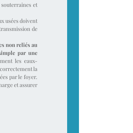
souterraines et 
ux usées doivent 
transmission de 
s non reliés au 
simple par une 
ement les eaux-
correctement la 
es par le foyer. 
harge et assurer 