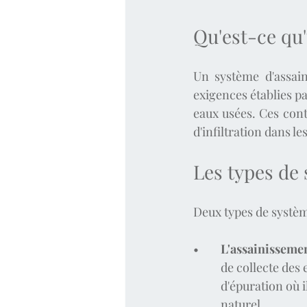
Qu'est-ce qu
Un système d'assain
exigences établies pa
eaux usées. Ces cont
d'infiltration dans les
Les types de
Deux types de systè
•	
L'assainissement
	de collecte des
	d'épuration où 
	naturel.