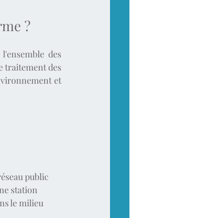
rme ?
l'ensemble des 
e traitement des 
nvironnement et 
réseau public 
ne station 
ns le milieu 