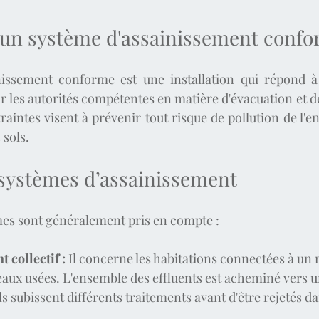
'un système d'assainissement confo
issement conforme est une installation qui répond à 
r les autorités compétentes en matière d'évacuation et d
raintes visent à prévenir tout risque de pollution de l'e
 sols.
 systèmes d’assainissement
mes sont généralement pris en compte :
 collectif :
 Il concerne les habitations connectées à un 
 eaux usées. L'ensemble des effluents est acheminé vers u
ils subissent différents traitements avant d'être rejetés da