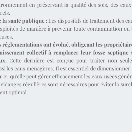
ironnement en préservant la qualité des sols, des eaux 
rels.
 la santé publique :
 Les dispositifs de traitement des ea
exploités de manière à prévenir toute contamination ou 
euses.
s réglementations ont évolué, obligeant les propriétaire
nissement collectif à remplacer leur fosse septique 
ux. 
Cette dernière est conçue pour traiter non seul
si les eaux ménagères. Il est essentiel de dimensionner 
urer qu'elle peut gérer efficacement les eaux usées généré
s vidanges régulières sont nécessaires pour éviter la surc
nt optimal.