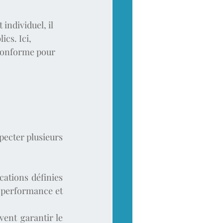
individuel, il 
	concerne les habitations situées en dehors du périmètre des réseaux publics. Ici, 	
 conforme pour 
ecter plusieurs 
cations définies 
 performance et 
ent garantir le 