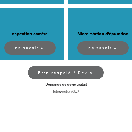
Inspection caméra
Micro-station d'épuration
En savoir +
En savoir +
Etre rappelé / Devis
​Demande de devis gratuit
Intervention 6J/7