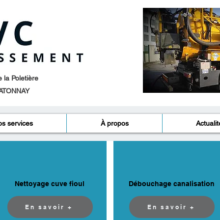
la Poletière
ATONNAY​
s services
À propos
Actualit
Nettoyage cuve fioul
Débouchage canalisation
En savoir +
En savoir +