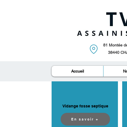
81 Montée de 
38440 CH
Accueil
No
Vidange fosse septique
En savoir +