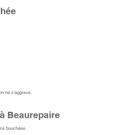
chée
ion ne s’aggrave.
 à Beaurepaire
ons bouchées.