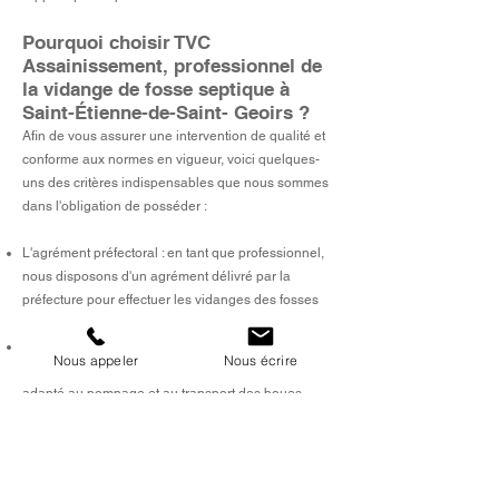
Pourquoi choisir TVC
Assainissement, professionnel de
la vidange de fosse septique à
Saint-Étienne-de-Saint- Geoirs ?
Afin de vous assurer une intervention de qualité
et
conforme aux normes en vigueur, voici quelques-
uns des critères indispensables que nous sommes
dans l'obligation de posséder :
L'agrément préfectoral : en tant que professionnel,
nous disposons d'un agrément délivré par la
préfecture pour effectuer les vidanges des fosses
septiques.
Le matériel : Nos interventions ne se font
Nous appeler
Nous écrire
qu'uniquement à l'aide de camion hydrocureur
adapté au pompage et au transport des boues.
N'oubliez pas également de bien entretenir votre
installation (nettoyage des regards, contrôle des
joints, etc.) afin de prévenir les problèmes et de
garantir sa pérennité.