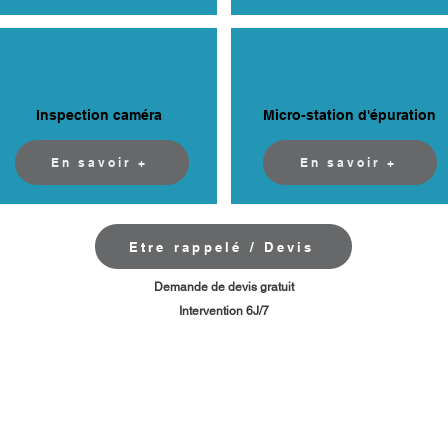
Inspection caméra
Micro-station d'épuration
En savoir +
En savoir +
Etre rappelé / Devis
​Demande de devis gratuit
Intervention 6J/7