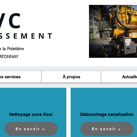
la Poletière
ATONNAY​
s services
À propos
Actualit
Nettoyage cuve fioul
Débouchage canalisation
En savoir +
En savoir +