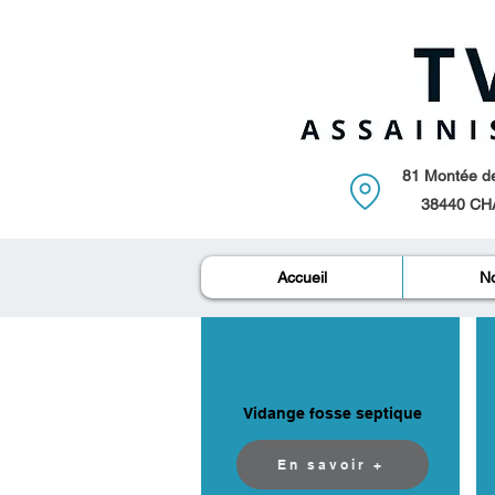
81 Montée de 
38440 CH
Accueil
No
Vidange fosse septique
En savoir +