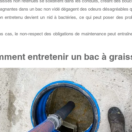
aisses non retenues se solidifient dans les conduits, créant des boucho
stagnantes dans un bac non vidé dégagent des odeurs désagréables qui
non entretenu devient un nid à bactéries, ce qui peut poser des p
s cas, le non-respect des obligations de maintenance peut entraîn
ment entretenir un bac à grais