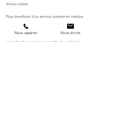
d'eaux usées.
Pour bénéficier d'un service complet en matière
d'assainissement
et de
vidange de fosse septique à
Estrablin
, n'hésitez pas à faire appel à TVC
Nous appeler
Nous écrire
Assainissement. Notre équipe de professionnels
compétents saura vous apporter des solutions
adaptées pour vous garantir un entretien optimal
de vos installations.
Retrouvez l'ensemble de nos services sur notre
page d'accueil