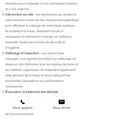
réactives pour s'adapter à vos contraintes horaires
et à vos urgence
Intervention sur site
: nos techniciens se rendent à
votre domicile munis de leur équipement spécifique
pour effectuer la vidange de votre fosse septique.
Ils localisent la fosse, déblaient l'accès si
nécessaire et réalisent la vidange en veillant à
respecter toutes les normes de sécurité et
d’hygiène.
Nettoyage et inspection
: une fois la fosse
vidangée, nos experts procèdent au nettoyage du
réservoir afin d'éliminer tous les résidus de boue et
de matières organiques. Ils inspectent également
l'état général de la fosse et vous indiquent les
éventuelles réparations ou améliorations
nécessaires.
Évacuation et traitement des déchets
:
conformément à la réglementation, les déchets
issus de la vidange sont acheminés vers un centre
Nous appeler
Nous écrire
agréé pour être traités et valorisés dans le respect
de l’environnement.