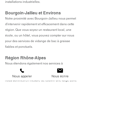
installations industrielles.
Bourgoin-Jallieu et Environs
Notre proximité avec Bourgoin-Jallieu nous permet
d'intervenir rapidement et efficacement dans cette
région. Que vous soyez un restaurant local, une
école, ou un hôtel, vous pouvez compter sur nous
pour des services de vidange de bac à graisse
fiables et ponctuels.
Région Rhône-Alpes
Nous étendons également nos services à
l'ensemble de la région Rhône-Alpes. Grâce à
notre flotte de véhicules et à notre équipe mobile,
Nous appeler
Nous écrire
nous sommes en mesure de couvrir une large zone
tout en maintenant des standards de qualité élevés.
Où que vous soyez situés dans la région, TVC
Assainissement est votre partenaire de confiance
pour l'entretien de vos bacs à graisse.