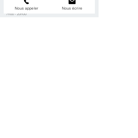
Lun. - Ven.
Nous appeler
Nous écrire
7h00 - 20h00
Samedi
7h00 - 16h00
Dimanche
Fermé