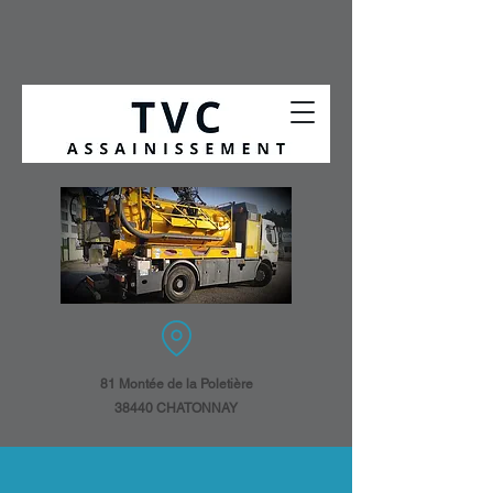
81 Montée de la Poletière
38440 CHATONNAY​