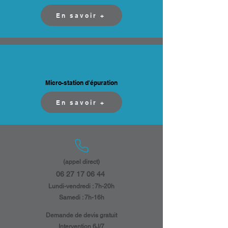
En savoir +
Micro-station d'épuration
En savoir +
(appel direct)
06 27 17 06 44
​
Lundi-vendredi : 7h-20h
Samedi : 7h-16h​​
​Demande de devis gratuit
Intervention 6J/7