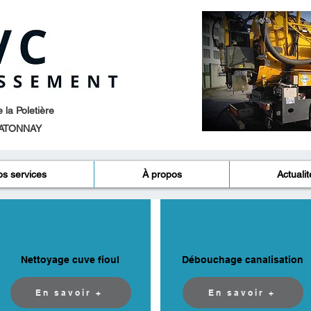
la Poletière
ATONNAY​
s services
À propos
Actualit
Nettoyage cuve fioul
Débouchage canalisation
En savoir +
En savoir +