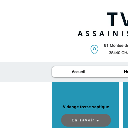
81 Montée de 
38440 CH
Accueil
No
Vidange fosse septique
En savoir +