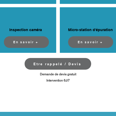
Inspection caméra
Micro-station d'épuration
En savoir +
En savoir +
Etre rappelé / Devis
​Demande de devis gratuit
Intervention 6J/7