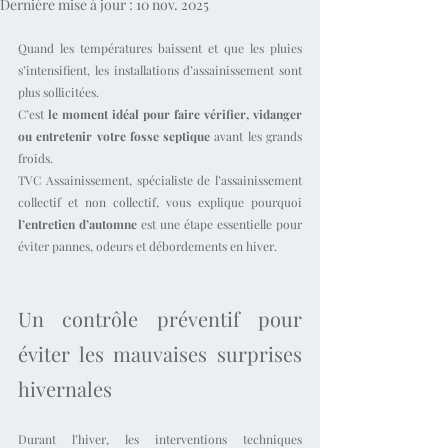
Dernière mise à jour :
10 nov. 2025
Quand les températures baissent et que les pluies 
s’intensifient, les installations d’assainissement sont 
plus sollicitées.
C’est 
le moment idéal pour faire vérifier, vidanger 
ou entretenir votre fosse septique
 avant les grands 
froids.
TVC Assainissement, spécialiste de l’assainissement 
collectif et non collectif, vous explique pourquoi 
l’entretien d’automne
 est une étape essentielle pour 
éviter pannes, odeurs et débordements en hiver.
Un contrôle préventif pour 
éviter les mauvaises surprises 
hivernales
Durant l’hiver, les interventions techniques 