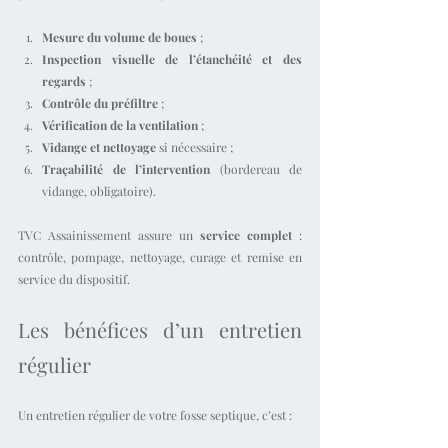
Mesure du volume de boues
 ;
Inspection visuelle de l’étanchéité et des 
regards
 ;
Contrôle du préfiltre
 ;
Vérification de la ventilation
 ;
Vidange et nettoyage
 si nécessaire ;
Traçabilité de l’intervention
 (bordereau de 
vidange, obligatoire).
TVC Assainissement assure un 
service complet
 : 
contrôle, pompage, nettoyage, curage et remise en 
service du dispositif.
Les bénéfices d’un entretien 
régulier
Un entretien régulier de votre fosse septique, c’est :