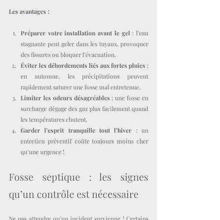
Les avantages :
Préparer votre installation avant le gel
 : l’eau 
stagnante peut geler dans les tuyaux, provoquer 
des fissures ou bloquer l’évacuation.
Éviter les débordements liés aux fortes pluies
 : 
en automne, les précipitations peuvent 
rapidement saturer une fosse mal entretenue.
Limiter les odeurs désagréables
 : une fosse en 
surcharge dégage des gaz plus facilement quand 
les températures chutent.
Garder l’esprit tranquille tout l’hiver
 : un 
entretien préventif coûte toujours moins cher 
qu’une urgence !
Fosse septique : les signes 
qu’un contrôle est nécessaire
Ne pas attendre qu’un incident survienne ! Certains 