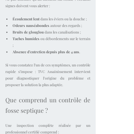
signes doivent vous alerter :
Écoulement lent
 dans les éviers ou la douche ;
Odeurs nauséabondes
 autour des regards ;
Bruits de glouglou
 dans les canalisations ;
Taches humides
 ou débordements sur le terrain 
;
Absence d’entretien depuis plus de 4 ans
.
Si vous constatez l’un de ces symptômes, un contrôle 
rapide s’impose : TVC Assainissement intervient 
pour diagnostiquer l’origine du problème et 
proposer la solution la plus adaptée.
Que comprend un contrôle de 
fosse septique ?
Une inspection complète réalisée par un 
professionnel certifié comprend :