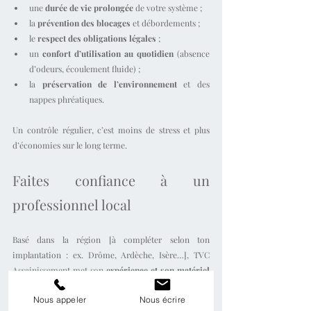
une 
durée de vie prolongée
 de votre système ;
la 
prévention des blocages
 et débordements ;
le 
respect des obligations légales
 ;
un 
confort d’utilisation au quotidien
 (absence 
d’odeurs, écoulement fluide) ;
la 
préservation de l’environnement
 et des 
nappes phréatiques.
Un contrôle régulier, c’est moins de stress et plus 
d’économies sur le long terme.
Faites confiance à un 
professionnel local
Basé dans la région [à compléter selon ton 
implantation : ex. Drôme, Ardèche, Isère…], TVC 
Assainissement met son 
expérience et son matériel 
spécialisé
 au service des particuliers, collectivités et 
Nous appeler
Nous écrire
entreprises.