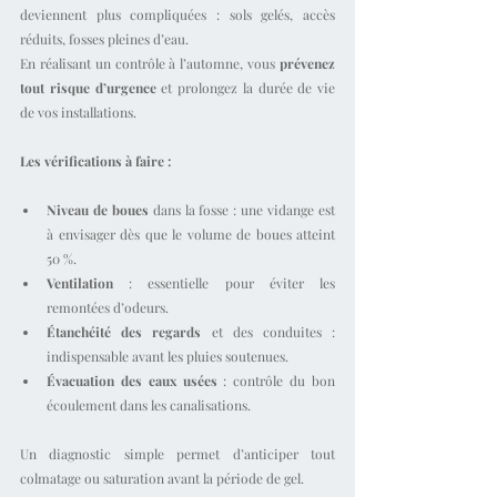
deviennent plus compliquées : sols gelés, accès 
réduits, fosses pleines d’eau.
En réalisant un contrôle à l’automne, vous 
prévenez 
tout risque d’urgence
 et prolongez la durée de vie 
de vos installations.
Les vérifications à faire :
Niveau de boues
 dans la fosse : une vidange est 
à envisager dès que le volume de boues atteint 
50 %.
Ventilation
 : essentielle pour éviter les 
remontées d’odeurs.
Étanchéité des regards
 et des conduites : 
indispensable avant les pluies soutenues.
Évacuation des eaux usées
 : contrôle du bon 
écoulement dans les canalisations.
Un diagnostic simple permet d’anticiper tout 
colmatage ou saturation avant la période de gel.